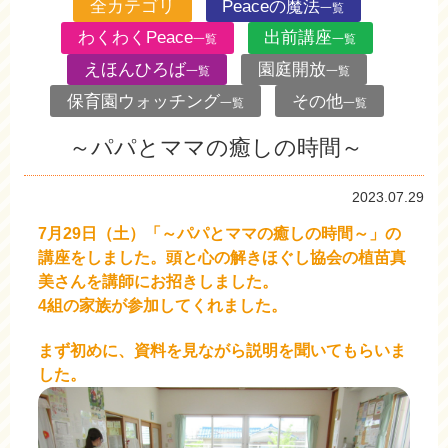
全カテゴリ
Peaceの魔法
一覧
わくわくPeace
出前講座
一覧
一覧
えほんひろば
園庭開放
一覧
一覧
保育園ウォッチング
その他
一覧
一覧
～パパとママの癒しの時間～
2023.07.29
7月29日（土）「～パパとママの癒しの時間～」の
講座をしました。
頭と心の解きほぐし協会の植苗真
美さんを講師にお招きしました。
4組の家族が参加してくれました。
まず初めに、資料を見ながら説明を聞いてもらいま
した。