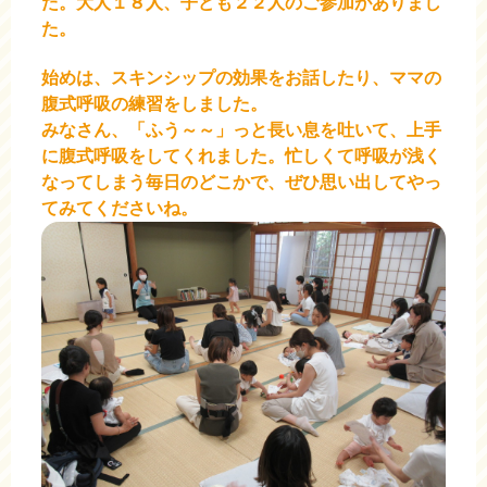
た。
大人１８人、子ども２２人のご参加がありまし
た。
始めは、スキンシップの効果をお話したり、ママの
腹式呼吸の練習をしました。
みなさん、「ふう～～」っと長い息を吐いて、上手
に腹式呼吸をしてくれました。忙しくて呼吸が浅く
なってしまう毎日のどこかで、
ぜひ思い出してやっ
てみてくださいね。