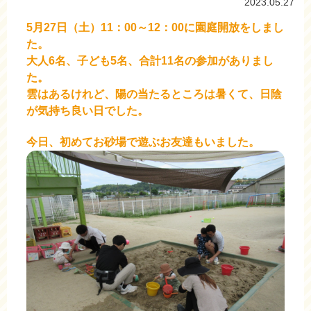
2023.05.27
5月27日（土）11：00～12：00に園庭開放をしまし
た。
大人6名、子ども5名、合計11名の参加がありまし
た。
雲はあるけれど、陽の当たるところは暑くて、日陰
が気持ち良い日でした。
今日、初めてお砂場で遊ぶお友達もいました。