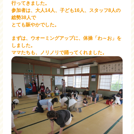
行ってきました。
参加者は、大人14人、子ども16人、スタッフ8人の
総勢38人で
とても賑やかでした。
まずは、ウオーミングアップに、体操「わ～お」を
しました。
ママたちも、ノリノリで踊ってくれました。