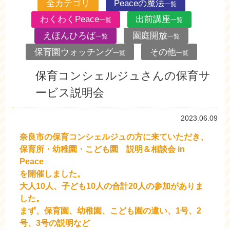
全カテゴリ
Peaceの魔法
一覧
わくわくPeace
出前講座
一覧
一覧
えほんひろば
園庭開放
一覧
一覧
保育園ウォッチング
その他
一覧
一覧
保育コンシェルジュさんの保育サ
ービス説明会
2023.06.09
奈良市の保育コンシェルジュの方に来ていただき、
保育所・幼稚園・こども園 説明＆相談会 in
Peace
を開催しました。
大人10人、子ども10人の合計20人の参加がありま
した。
まず、保育園、幼稚園、こども園の違い、1号、2
号、3号の説明など