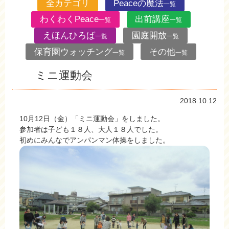
全カテゴリ
Peaceの魔法
一覧
わくわくPeace
出前講座
一覧
一覧
えほんひろば
園庭開放
一覧
一覧
保育園ウォッチング
その他
一覧
一覧
ミニ運動会
2018.10.12
10月12日（金）「ミニ運動会」をしました。
参加者は子ども１８人、大人１８人でした。
初めにみんなでアンパンマン体操をしました。