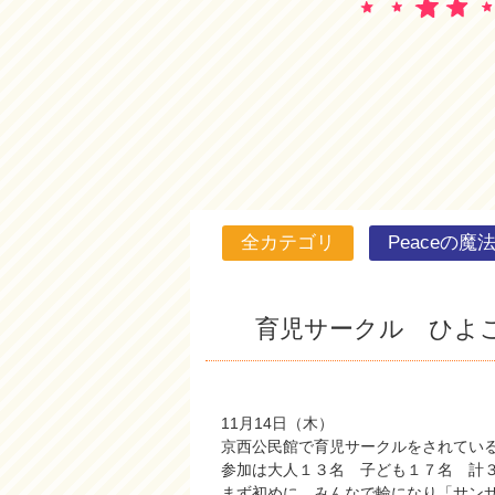
全カテゴリ
Peaceの魔
育児サークル ひよ
11月14日（木）
京西公民館で育児サークルをされてい
参加は大人１３名 子ども１７名 計
まず初めに、みんなで輪になり「サン