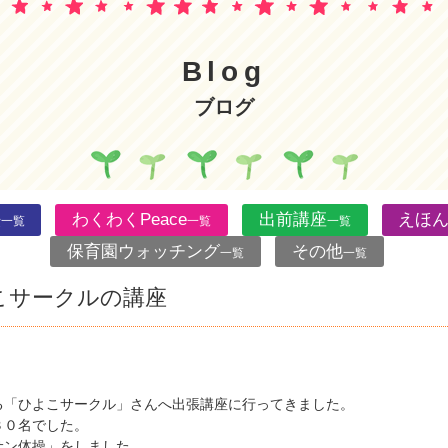
Blog
ブログ
法
わくわくPeace
出前講座
えほ
一覧
一覧
一覧
保育園ウォッチング
その他
一覧
一覧
こサークルの講座
る「ひよこサークル」さんへ出張講座に行ってきました。
３０名でした。
サン体操」をしました。